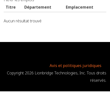
intitulé
résultats
de
de
Titre
Département
Emplacement
poste,
recherche
lieu,
d'emploi
Aucun résultat trouvé
service,
catégorie,
etc.
Avis et politiques juridiques
Copyright 2026 Lionbridge Technologies, Inc. Tous droits
réservés.